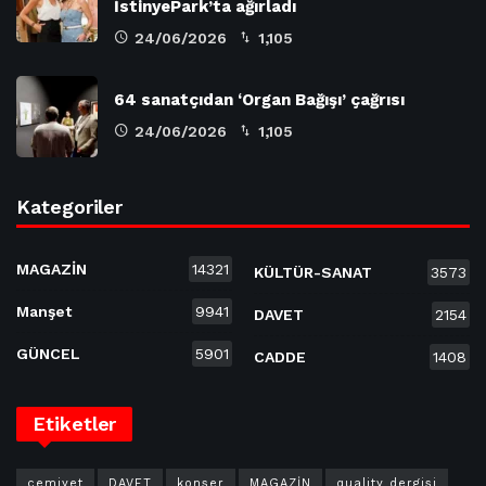
İstinyePark’ta ağırladı
24/06/2026
1,105
64 sanatçıdan ‘Organ Bağışı’ çağrısı
24/06/2026
1,105
Kategoriler
MAGAZİN
14321
KÜLTÜR-SANAT
3573
Manşet
9941
DAVET
2154
GÜNCEL
5901
CADDE
1408
Etiketler
cemiyet
DAVET
konser
MAGAZİN
quality dergisi