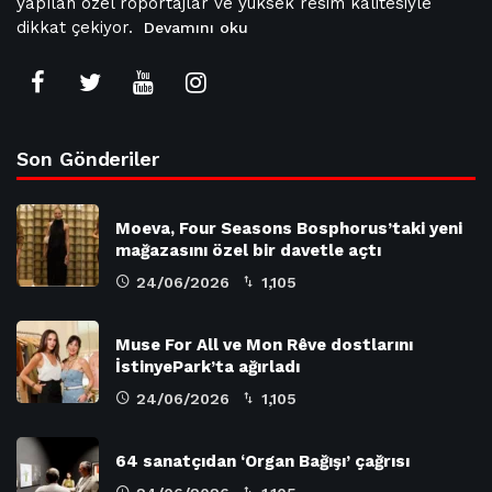
yapılan özel röportajlar ve yüksek resim kalitesiyle
dikkat çekiyor.
Devamını oku
Son Gönderiler
Moeva, Four Seasons Bosphorus’taki yeni
mağazasını özel bir davetle açtı
24/06/2026
1,105
Muse For All ve Mon Rêve dostlarını
İstinyePark’ta ağırladı
24/06/2026
1,105
64 sanatçıdan ‘Organ Bağışı’ çağrısı