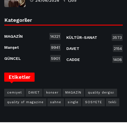
24/06/2026
1,105
Kategoriler
MAGAZİN
14321
KÜLTÜR-SANAT
3573
Manşet
9941
DAVET
2154
GÜNCEL
5901
CADDE
1408
Etiketler
cemiyet
DAVET
konser
MAGAZİN
quality dergisi
quality of magazine
sahne
single
SOSYETE
tekli