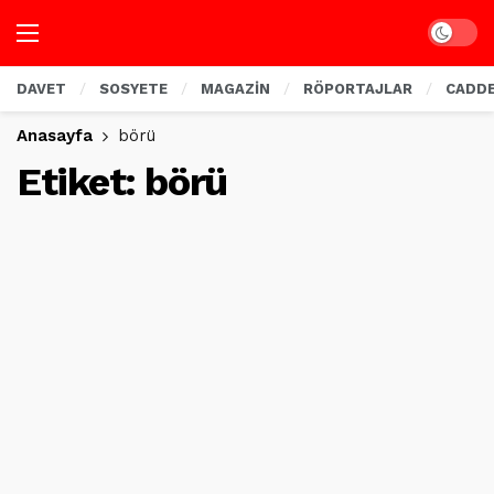
Dark mo
DAVET
SOSYETE
MAGAZİN
RÖPORTAJLAR
CADD
Anasayfa
börü
Etiket:
börü