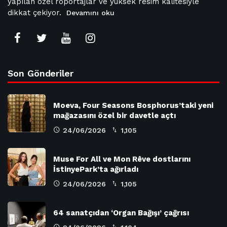
yapılan özel röportajlar ve yüksek resim kalitesiyle
dikkat çekiyor.
Devamını oku
Son Gönderiler
Moeva, Four Seasons Bosphorus’taki yeni
mağazasını özel bir davetle açtı
24/06/2026
1,105
Muse For All ve Mon Rêve dostlarını
İstinyePark’ta ağırladı
24/06/2026
1,105
64 sanatçıdan ‘Organ Bağışı’ çağrısı