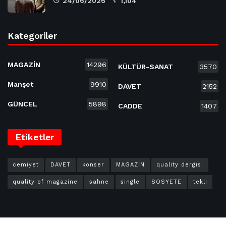
24/06/2026
1,104
Kategoriler
MAGAZİN
14296
KÜLTÜR-SANAT
3570
Manşet
9910
DAVET
2152
GÜNCEL
5898
CADDE
1407
Etiketler
cemiyet
DAVET
konser
MAGAZİN
quality dergisi
quality of magazine
sahne
single
SOSYETE
tekli