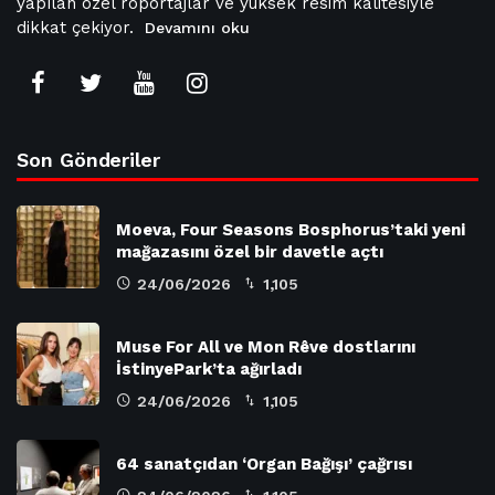
yapılan özel röportajlar ve yüksek resim kalitesiyle
dikkat çekiyor.
Devamını oku
Son Gönderiler
Moeva, Four Seasons Bosphorus’taki yeni
mağazasını özel bir davetle açtı
24/06/2026
1,105
Muse For All ve Mon Rêve dostlarını
İstinyePark’ta ağırladı
24/06/2026
1,105
64 sanatçıdan ‘Organ Bağışı’ çağrısı