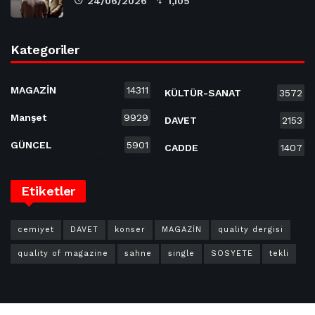
24/06/2026
1,105
Kategoriler
MAGAZİN
14311
KÜLTÜR-SANAT
3572
Manşet
9929
DAVET
2153
GÜNCEL
5901
CADDE
1407
Etiketler
cemiyet
DAVET
konser
MAGAZİN
quality dergisi
quality of magazine
sahne
single
SOSYETE
tekli