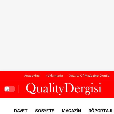
Anasayfas
Hakkımızda
Quality Of Magazine Dergisi
Dark mode
DAVET
SOSYETE
MAGAZİN
RÖPORTAJL