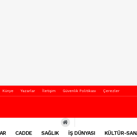
Künye
Yazarlar
İletişim
Güvenlik Politikası
Çerezler
AR
CADDE
SAĞLIK
İŞ DÜNYASI
KÜLTÜR-SAN