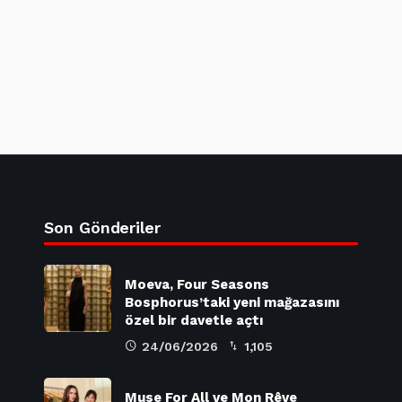
Son Gönderiler
Moeva, Four Seasons
Bosphorus’taki yeni mağazasını
özel bir davetle açtı
24/06/2026
1,105
Muse For All ve Mon Rêve