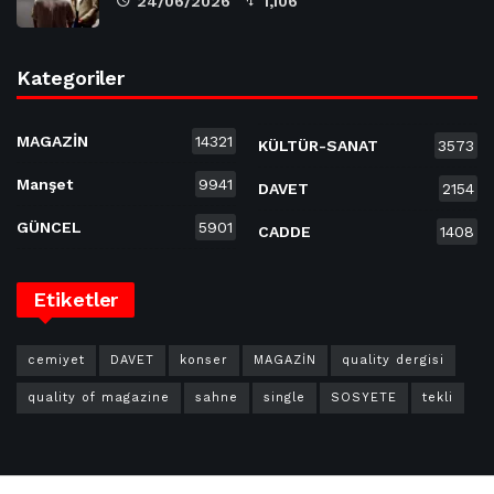
24/06/2026
1,106
Kategoriler
MAGAZİN
14321
KÜLTÜR-SANAT
3573
Manşet
9941
DAVET
2154
GÜNCEL
5901
CADDE
1408
Etiketler
cemiyet
DAVET
konser
MAGAZİN
quality dergisi
quality of magazine
sahne
single
SOSYETE
tekli