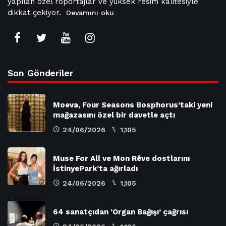
yapılan özel röportajlar ve yüksek resim kalitesiyle
dikkat çekiyor.
Devamını oku
Son Gönderiler
Moeva, Four Seasons Bosphorus’taki yeni
mağazasını özel bir davetle açtı
24/06/2026
1,105
Muse For All ve Mon Rêve dostlarını
İstinyePark’ta ağırladı
24/06/2026
1,105
64 sanatçıdan ‘Organ Bağışı’ çağrısı