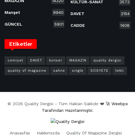
MAGAZİN
14320
KÜLTÜR-SANAT
3573
Manşet
9940
DAVET
2154
GÜNCEL
5901
CADDE
1408
Etiketler
cemiyet
DAVET
konser
MAGAZİN
quality dergisi
quality of magazine
sahne
single
SOSYETE
tekli
© 2026 Quality Dergisi - Tüm Hakları Saklıdır ❤️
🚀 Weebpx
Tarafından Hazırlanmıştır.
Anasayfas
Hakkımızda
Quality Of Magazine Dergisi