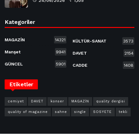
24/06/2026
1,105
Kategoriler
MAGAZİN
14321
KÜLTÜR-SANAT
3573
Manşet
9941
DAVET
2154
GÜNCEL
5901
CADDE
1408
Etiketler
cemiyet
DAVET
konser
MAGAZİN
quality dergisi
quality of magazine
sahne
single
SOSYETE
tekli