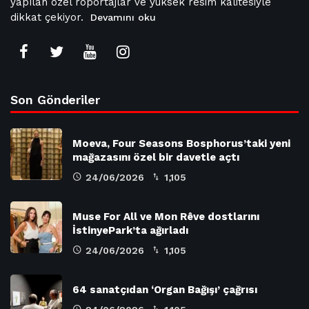
yapılan özel röportajlar ve yüksek resim kalitesiyle
dikkat çekiyor.
Devamını oku
Son Gönderiler
Moeva, Four Seasons Bosphorus’taki yeni
mağazasını özel bir davetle açtı
24/06/2026
1,105
Muse For All ve Mon Rêve dostlarını
İstinyePark’ta ağırladı
24/06/2026
1,105
64 sanatçıdan ‘Organ Bağışı’ çağrısı