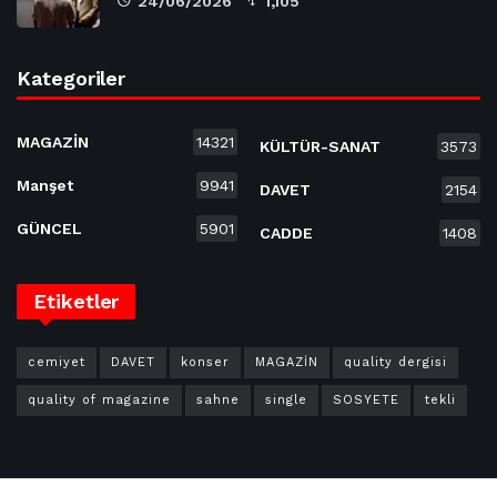
24/06/2026
1,105
Kategoriler
MAGAZİN
14321
KÜLTÜR-SANAT
3573
Manşet
9941
DAVET
2154
GÜNCEL
5901
CADDE
1408
Etiketler
cemiyet
DAVET
konser
MAGAZİN
quality dergisi
quality of magazine
sahne
single
SOSYETE
tekli