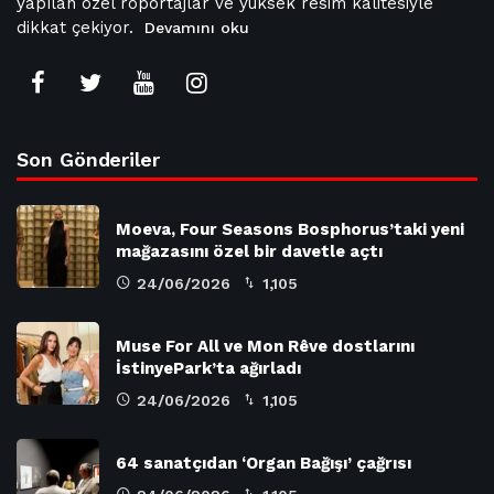
yapılan özel röportajlar ve yüksek resim kalitesiyle
dikkat çekiyor.
Devamını oku
Son Gönderiler
Moeva, Four Seasons Bosphorus’taki yeni
mağazasını özel bir davetle açtı
24/06/2026
1,105
Muse For All ve Mon Rêve dostlarını
İstinyePark’ta ağırladı
24/06/2026
1,105
64 sanatçıdan ‘Organ Bağışı’ çağrısı