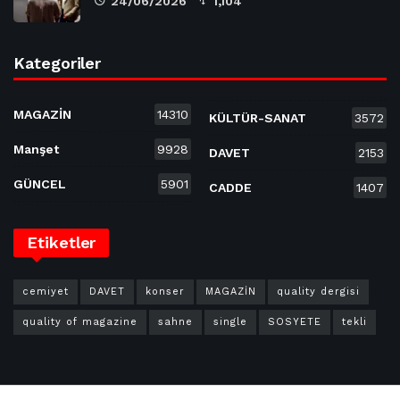
24/06/2026
1,104
Kategoriler
MAGAZİN
14310
KÜLTÜR-SANAT
3572
Manşet
9928
DAVET
2153
GÜNCEL
5901
CADDE
1407
Etiketler
cemiyet
DAVET
konser
MAGAZİN
quality dergisi
quality of magazine
sahne
single
SOSYETE
tekli