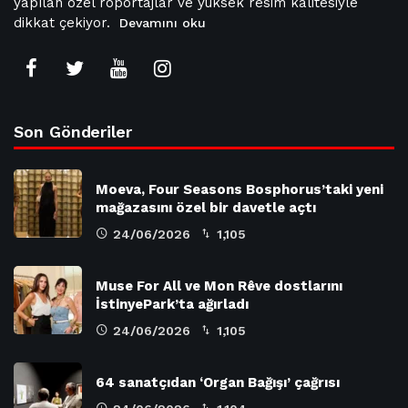
yapılan özel röportajlar ve yüksek resim kalitesiyle
dikkat çekiyor.
Devamını oku
Son Gönderiler
Moeva, Four Seasons Bosphorus’taki yeni
mağazasını özel bir davetle açtı
24/06/2026
1,105
Muse For All ve Mon Rêve dostlarını
İstinyePark’ta ağırladı
24/06/2026
1,105
64 sanatçıdan ‘Organ Bağışı’ çağrısı