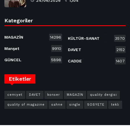
24/06/2026
1,104
Kategoriler
MAGAZİN
14296
KÜLTÜR-SANAT
3570
Manşet
9910
DAVET
2152
GÜNCEL
5898
CADDE
1407
Etiketler
cemiyet
DAVET
konser
MAGAZİN
quality dergisi
quality of magazine
sahne
single
SOSYETE
tekli