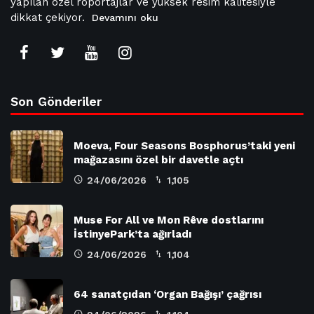
yapılan özel röportajlar ve yüksek resim kalitesiyle
dikkat çekiyor.
Devamını oku
Son Gönderiler
Moeva, Four Seasons Bosphorus’taki yeni
mağazasını özel bir davetle açtı
24/06/2026
1,105
Muse For All ve Mon Rêve dostlarını
İstinyePark’ta ağırladı
24/06/2026
1,104
64 sanatçıdan ‘Organ Bağışı’ çağrısı