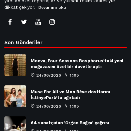
yapılan özel röportajlar ve yüksek resim kalitesiyle
dikkat çekiyor.
Devamını oku
Son Gönderiler
Moeva, Four Seasons Bosphorus’taki yeni
mağazasını özel bir davetle açtı
24/06/2026
1,105
Muse For All ve Mon Rêve dostlarını
İstinyePark’ta ağırladı
24/06/2026
1,105
64 sanatçıdan ‘Organ Bağışı’ çağrısı