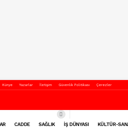
Künye
Yazarlar
İletişim
Güvenlik Politikası
Çerezler
AR
CADDE
SAĞLIK
İŞ DÜNYASI
KÜLTÜR-SAN