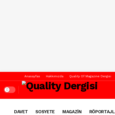
Anasayfas
Hakkımızda
Quality Of Magazine Dergisi
Dark mode
DAVET
SOSYETE
MAGAZİN
RÖPORTAJL