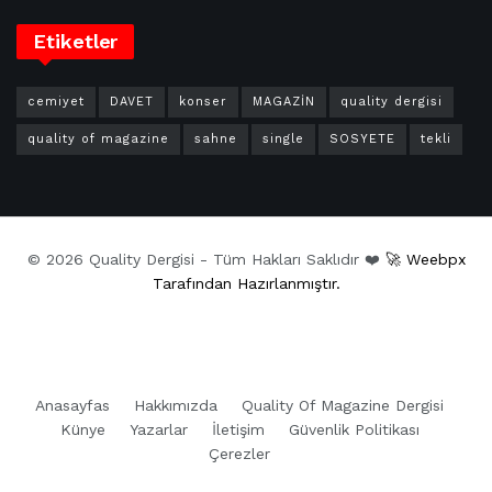
Etiketler
cemiyet
DAVET
konser
MAGAZİN
quality dergisi
quality of magazine
sahne
single
SOSYETE
tekli
© 2026 Quality Dergisi - Tüm Hakları Saklıdır ❤️
🚀 Weebpx
Tarafından Hazırlanmıştır.
Anasayfas
Hakkımızda
Quality Of Magazine Dergisi
Künye
Yazarlar
İletişim
Güvenlik Politikası
Çerezler