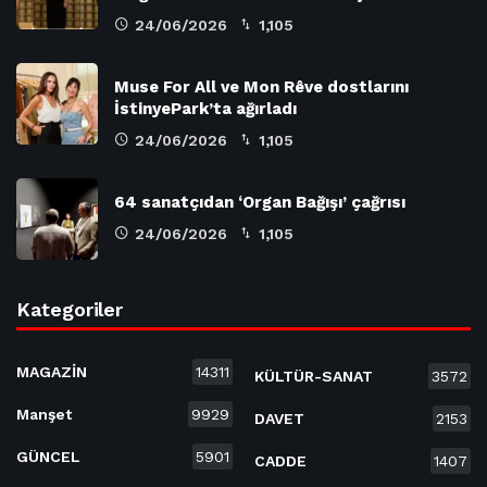
24/06/2026
1,105
Muse For All ve Mon Rêve dostlarını
İstinyePark’ta ağırladı
24/06/2026
1,105
64 sanatçıdan ‘Organ Bağışı’ çağrısı
24/06/2026
1,105
Kategoriler
MAGAZİN
14311
KÜLTÜR-SANAT
3572
Manşet
9929
DAVET
2153
GÜNCEL
5901
CADDE
1407