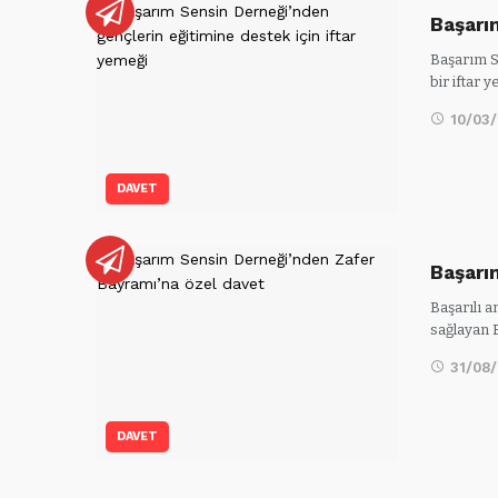
Başarı
Başarım S
bir iftar 
10/03
DAVET
Başarı
Başarılı a
sağlayan
31/08
DAVET