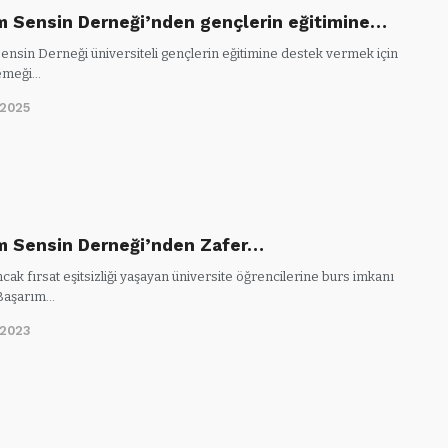
m Sensin Derneği’nden gençlerin eğitimine…
ensin Derneği üniversiteli gençlerin eğitimine destek vermek için
yemeği…
/2025
m Sensin Derneği’nden Zafer…
ncak fırsat eşitsizliği yaşayan üniversite öğrencilerine burs imkanı
 Başarım…
/2023