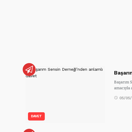
Başarı
Başarım S
amacıyla 
05/05
DAVET