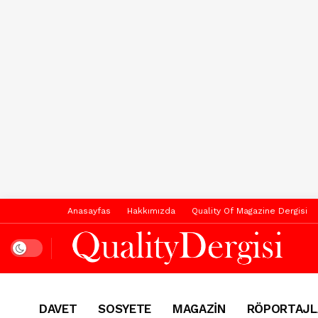
Anasayfas
Hakkımızda
Quality Of Magazine Dergisi
Dark mode
DAVET
SOSYETE
MAGAZİN
RÖPORTAJL