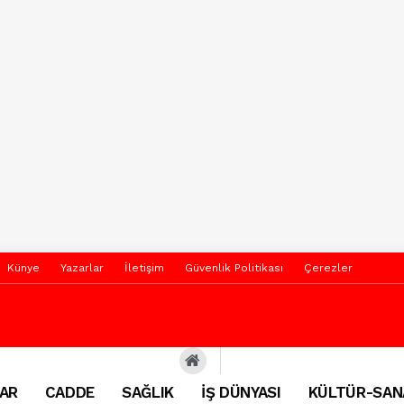
Künye
Yazarlar
İletişim
Güvenlik Politikası
Çerezler
AR
CADDE
SAĞLIK
İŞ DÜNYASI
KÜLTÜR-SAN