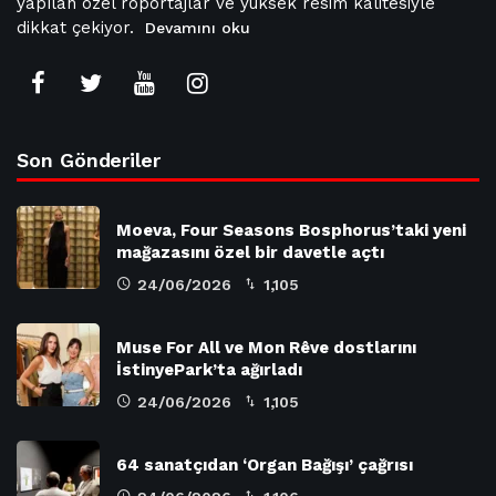
yapılan özel röportajlar ve yüksek resim kalitesiyle
dikkat çekiyor.
Devamını oku
Son Gönderiler
Moeva, Four Seasons Bosphorus’taki yeni
mağazasını özel bir davetle açtı
24/06/2026
1,105
Muse For All ve Mon Rêve dostlarını
İstinyePark’ta ağırladı
24/06/2026
1,105
64 sanatçıdan ‘Organ Bağışı’ çağrısı