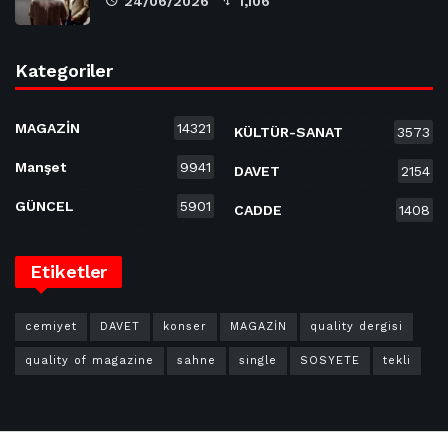
24/06/2026
1,106
Kategoriler
MAGAZİN
14321
KÜLTÜR-SANAT
3573
Manşet
9941
DAVET
2154
GÜNCEL
5901
CADDE
1408
Etiketler
cemiyet
DAVET
konser
MAGAZİN
quality dergisi
quality of magazine
sahne
single
SOSYETE
tekli