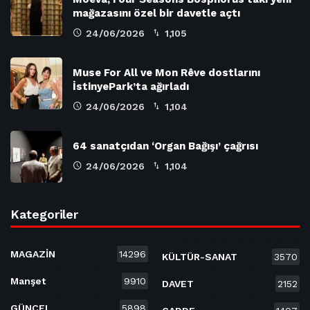
mağazasını özel bir davetle açtı
24/06/2026
1,105
Muse For All ve Mon Rêve dostlarını
İstinyePark’ta ağırladı
24/06/2026
1,104
64 sanatçıdan ‘Organ Bağışı’ çağrısı
24/06/2026
1,104
Kategoriler
MAGAZİN
14296
KÜLTÜR-SANAT
3570
Manşet
9910
DAVET
2152
GÜNCEL
5898