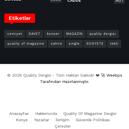
CADDE
1407
Etiketler
cemiyet
DAVET
konser
MAGAZİN
quality dergisi
quality of magazine
sahne
single
SOSYETE
tekli
© 2026 Quality Dergisi - Tüm Hakları Saklıdır ❤️
🚀 Weebpx
Tarafından Hazırlanmıştır.
Anasayfas
Hakkımızda
Quality Of Magazine Dergisi
Künye
Yazarlar
İletişim
Güvenlik Politikası
Çerezler