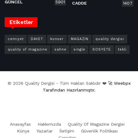
GÜNCEL
5901
CADDE
1407
Etiketler
cemiyet
DAVET
konser
MAGAZİN
quality dergisi
quality of magazine
sahne
single
SOSYETE
tekli
© 2026 Quality Dergisi - Tüm Hakları Saklıdır ❤️
🚀 Weebpx
Tarafından Hazırlanmıştır.
Anasayfas
Hakkımızda
Quality Of Magazine Dergisi
Künye
Yazarlar
İletişim
Güvenlik Politikası
Çerezler