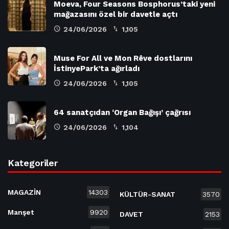
Moeva, Four Seasons Bosphorus’taki yeni
mağazasını özel bir davetle açtı
24/06/2026
1,105
Muse For All ve Mon Rêve dostlarını
İstinyePark’ta ağırladı
24/06/2026
1,105
64 sanatçıdan ‘Organ Bağışı’ çağrısı
24/06/2026
1,104
Kategoriler
MAGAZİN
14303
KÜLTÜR-SANAT
3570
Manşet
9920
DAVET
2153