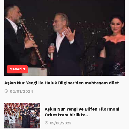
MAGAZİN
Aşkın Nur Yengi ile Haluk Bilginer’den muhteşem düet
02/01/2024
Aşkın Nur Yengi ve Bilfen Filormoni
Orkestrası birlikte…
05/06/2023