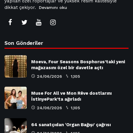
yapılan özel röportajlar ve yüksek resim kalitesiyle
dikkat çekiyor.
Devamını oku
Son Gönderiler
Moeva, Four Seasons Bosphorus’taki yeni
mağazasını özel bir davetle açtı
24/06/2026
1,105
Muse For All ve Mon Rêve dostlarını
İstinyePark’ta ağırladı
24/06/2026
1,105
64 sanatçıdan ‘Organ Bağışı’ çağrısı