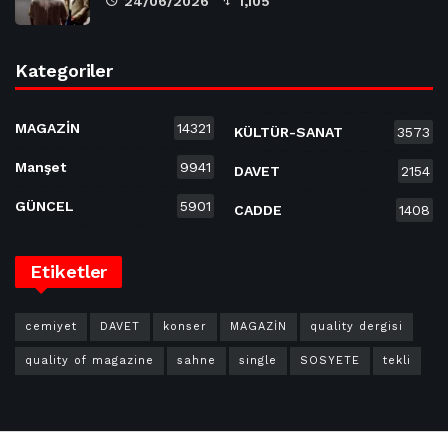
24/06/2026
1,105
Kategoriler
MAGAZİN
14321
KÜLTÜR-SANAT
3573
Manşet
9941
DAVET
2154
GÜNCEL
5901
CADDE
1408
Etiketler
cemiyet
DAVET
konser
MAGAZİN
quality dergisi
quality of magazine
sahne
single
SOSYETE
tekli