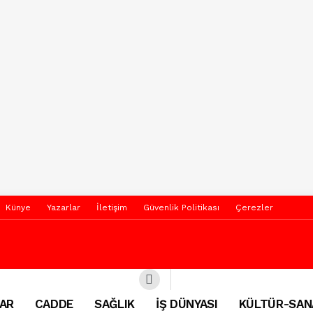
Künye
Yazarlar
İletişim
Güvenlik Politikası
Çerezler
AR
CADDE
SAĞLIK
İŞ DÜNYASI
KÜLTÜR-SAN