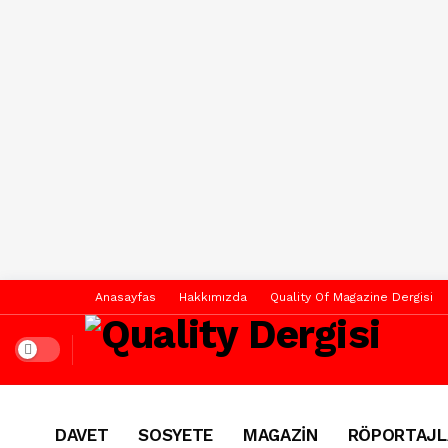
Anasayfas
Hakkımızda
Quality Of Magazine Dergisi
Dark mode
DAVET
SOSYETE
MAGAZİN
RÖPORTAJL