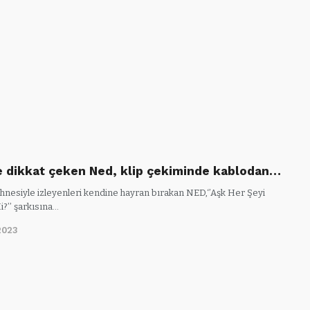
e dikkat çeken Ned, klip çekiminde kablodan…
ahnesiyle izleyenleri kendine hayran bırakan NED,‘’Aşk Her Şeyi
?’’ şarkısına…
2023