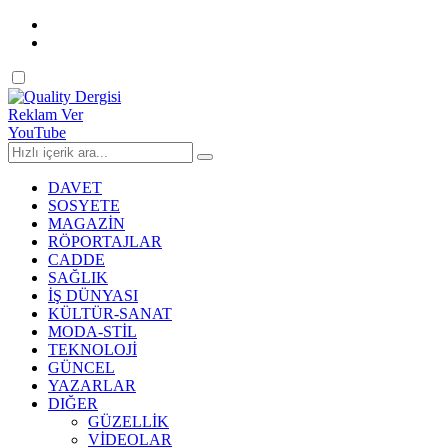
Dark
mode
Reklam Ver
YouTube
DAVET
SOSYETE
MAGAZİN
RÖPORTAJLAR
CADDE
SAĞLIK
İŞ DÜNYASI
KÜLTÜR-SANAT
MODA-STİL
TEKNOLOJİ
GÜNCEL
YAZARLAR
DIĞER
GÜZELLİK
VİDEOLAR