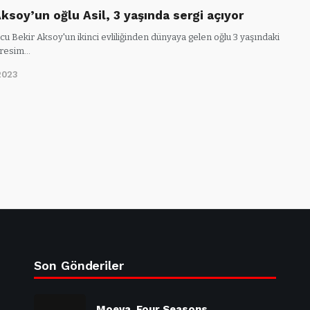
ksoy’un oğlu Asil, 3 yaşında sergi açıyor
u Bekir Aksoy'un ikinci evliliğinden dünyaya gelen oğlu 3 yaşındaki
 resim…
2023
Son Gönderiler
Moeva, Four Seasons