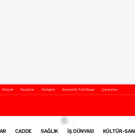
Künye
Yazarlar
İletişim
Güvenlik Politikası
Çerezler
AR
CADDE
SAĞLIK
İŞ DÜNYASI
KÜLTÜR-SAN