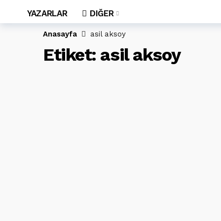
YAZARLAR
DIĞER
Anasayfa
asil aksoy
Etiket:
asil aksoy