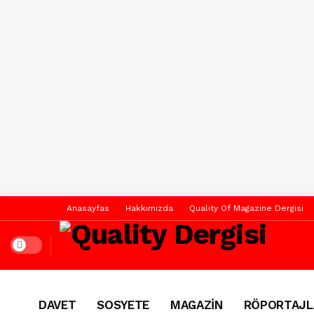
Anasayfas
Hakkımızda
Quality Of Magazine Dergisi
Dark mode
DAVET
SOSYETE
MAGAZİN
RÖPORTAJL