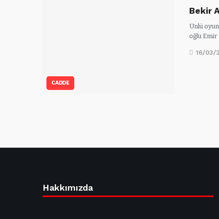
Bekir A
Ünlü oyunc
oğlu Emir
16/03/
CADDE
Hakkımızda