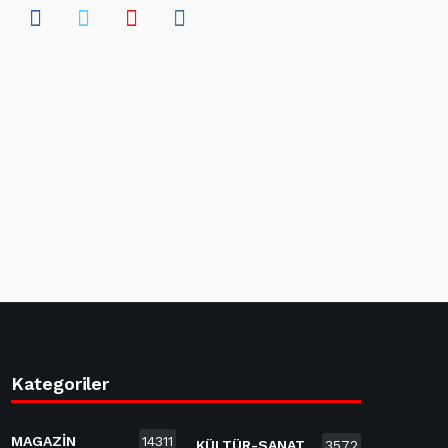
Kategoriler
MAGAZİN
14311
KÜLTÜR-SANAT
3572