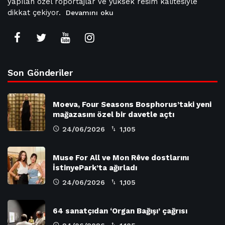
yapılan özel röportajlar ve yüksek resim kalitesiyle
dikkat çekiyor.
Devamını oku
Son Gönderiler
Moeva, Four Seasons Bosphorus’taki yeni
mağazasını özel bir davetle açtı
24/06/2026
1,105
Muse For All ve Mon Rêve dostlarını
İstinyePark’ta ağırladı
24/06/2026
1,105
64 sanatçıdan ‘Organ Bağışı’ çağrısı