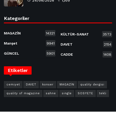
24/06/2026
1,105
Kategoriler
MAGAZİN
14321
KÜLTÜR-SANAT
3573
Manşet
9941
DAVET
2154
GÜNCEL
5901
CADDE
1408
Etiketler
cemiyet
DAVET
konser
MAGAZİN
quality dergisi
quality of magazine
sahne
single
SOSYETE
tekli