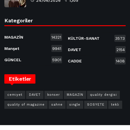
24/06/2026
1,105
Kategoriler
MAGAZİN
14321
KÜLTÜR-SANAT
3573
Manşet
9941
DAVET
2154
GÜNCEL
5901
CADDE
1408
Etiketler
cemiyet
DAVET
konser
MAGAZİN
quality dergisi
quality of magazine
sahne
single
SOSYETE
tekli