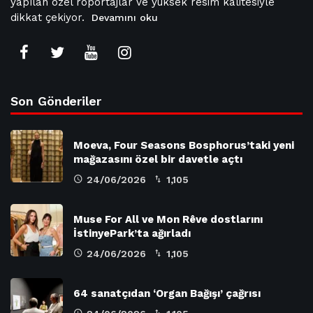
yapılan özel röportajlar ve yüksek resim kalitesiyle
dikkat çekiyor.
Devamını oku
Son Gönderiler
Moeva, Four Seasons Bosphorus’taki yeni
mağazasını özel bir davetle açtı
24/06/2026
1,105
Muse For All ve Mon Rêve dostlarını
İstinyePark’ta ağırladı
24/06/2026
1,105
64 sanatçıdan ‘Organ Bağışı’ çağrısı