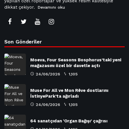
yapılan özel röportajlar ve yüksek resim kalitesiyle
dikkat çekiyor.
Devamını oku
Son Gönderiler
Moeva, Four Seasons Bosphorus’taki yeni
mağazasını özel bir davetle açtı
24/06/2026
1,105
Muse For All ve Mon Rêve dostlarını
İstinyePark’ta ağırladı
24/06/2026
1,105
64 sanatçıdan ‘Organ Bağışı’ çağrısı