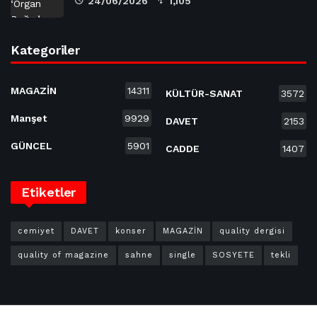
24/06/2026
1,105
Kategoriler
MAGAZİN
14311
KÜLTÜR-SANAT
3572
Manşet
9929
DAVET
2153
GÜNCEL
5901
CADDE
1407
Etiketler
cemiyet
DAVET
konser
MAGAZİN
quality dergisi
quality of magazine
sahne
single
SOSYETE
tekli