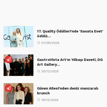
17. Quality Ödülleri’nde ‘Sanata Evet’
ödülü…
07/05/2026
GastroVista Art’ın Yılbaşı Daveti, DG
Art Gallery…
25/12/2025
Güven Ailesi’nden deniz manzaralı
brunch
19/12/2025