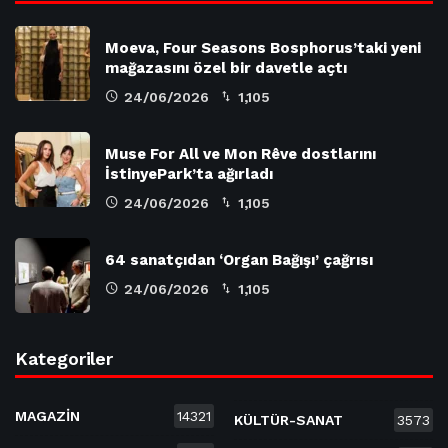
Moeva, Four Seasons Bosphorus’taki yeni
mağazasını özel bir davetle açtı
24/06/2026
1,105
Muse For All ve Mon Rêve dostlarını
İstinyePark’ta ağırladı
24/06/2026
1,105
64 sanatçıdan ‘Organ Bağışı’ çağrısı
24/06/2026
1,105
Kategoriler
MAGAZİN
14321
KÜLTÜR-SANAT
3573