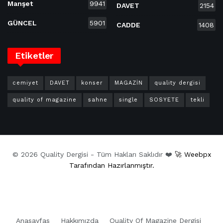
Manşet
9941
DAVET
2154
GÜNCEL
5901
CADDE
1408
Etiketler
cemiyet
DAVET
konser
MAGAZİN
quality dergisi
quality of magazine
sahne
single
SOSYETE
tekli
© 2026 Quality Dergisi - Tüm Hakları Saklıdır ❤️
🚀 Weebpx
Tarafından Hazırlanmıştır.
Anasayfas
Hakkımızda
Quality Of Magazine Dergisi