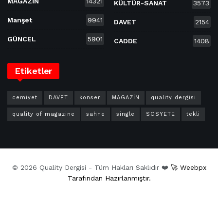
MAGAZİN
14321
KÜLTÜR-SANAT
3573
Manşet
9941
DAVET
2154
GÜNCEL
5901
CADDE
1408
Etiketler
cemiyet
DAVET
konser
MAGAZİN
quality dergisi
quality of magazine
sahne
single
SOSYETE
tekli
© 2026 Quality Dergisi - Tüm Hakları Saklıdır ❤️
🚀 Weebpx
Tarafından Hazırlanmıştır.