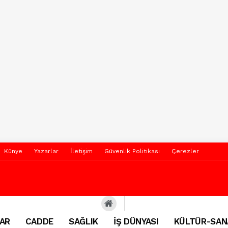
Künye
Yazarlar
İletişim
Güvenlik Politikası
Çerezler
AR
CADDE
SAĞLIK
İŞ DÜNYASI
KÜLTÜR-SAN