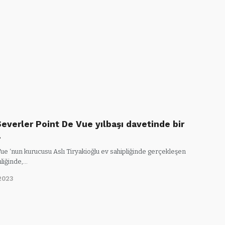
everler Point De Vue yılbaşı davetinde bir
…
ue ‘nun kurucusu Aslı Tiryakioğlu ev sahipliğinde gerçekleşen
nliğinde,…
2023