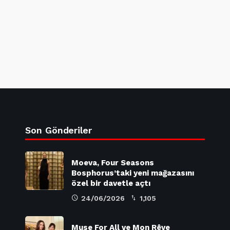
Son Gönderiler
Moeva, Four Seasons
Bosphorus’taki yeni mağazasını
özel bir davetle açtı
24/06/2026
1,105
Muse For All ve Mon Rêve