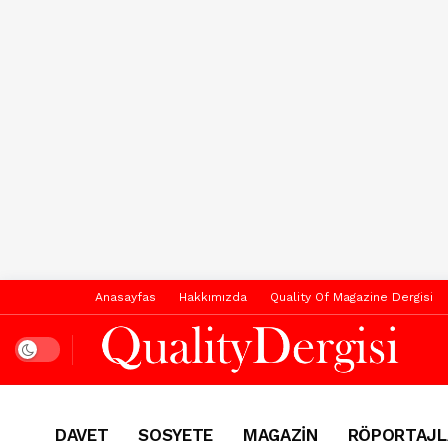
Anasayfas
Hakkımızda
Quality Of Magazine Dergisi
Dark mode
DAVET
SOSYETE
MAGAZİN
RÖPORTAJL