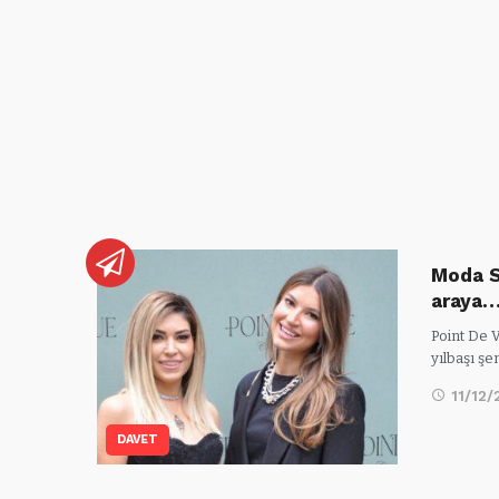
Moda S
araya
Point De V
yılbaşı şe
11/12/
DAVET