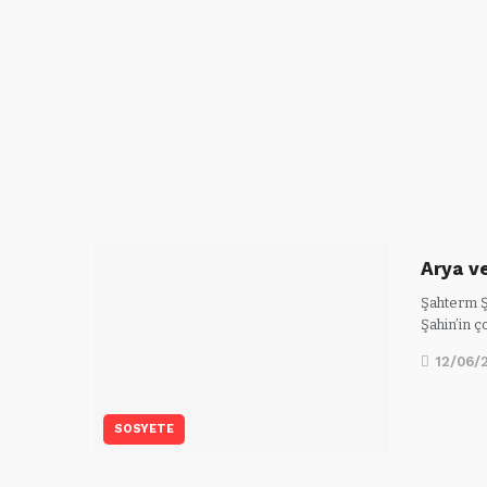
Arya v
Şahterm Ş
Şahin’in ç
12/06/
SOSYETE