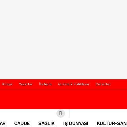
Künye
Yazarlar
İletişim
Güvenlik Politikası
Çerezler
AR
CADDE
SAĞLIK
İŞ DÜNYASI
KÜLTÜR-SAN