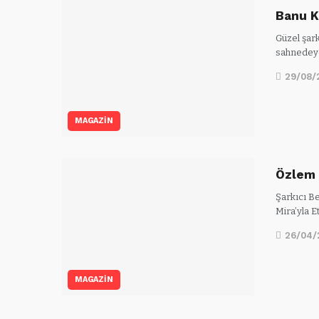
Banu K
Güzel şar
sahnedeydi
29/08/
MAGAZİN
Özlem 
Şarkıcı B
Mira’yla E
26/04/
MAGAZİN