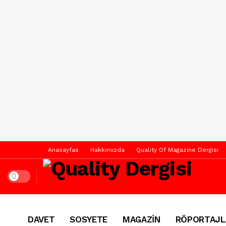
Anasayfas
Hakkımızda
Quality Of Magazine Dergisi
Dark mode
DAVET
SOSYETE
MAGAZİN
RÖPORTAJL