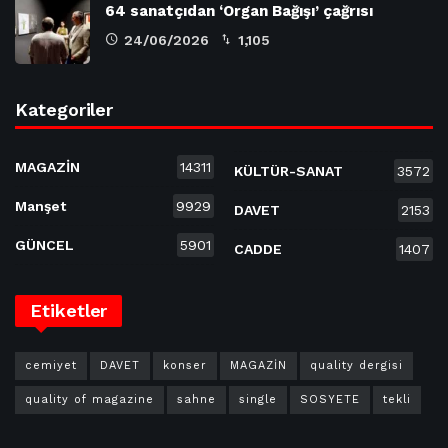
64 sanatçıdan ‘Organ Bağışı’ çağrısı
24/06/2026
1,105
Kategoriler
MAGAZİN
14311
KÜLTÜR-SANAT
3572
Manşet
9929
DAVET
2153
GÜNCEL
5901
CADDE
1407
Etiketler
cemiyet
DAVET
konser
MAGAZİN
quality dergisi
quality of magazine
sahne
single
SOSYETE
tekli