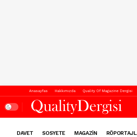
Anasayfas
Hakkımızda
Quality Of Magazine Dergisi
Dark mode
DAVET
SOSYETE
MAGAZİN
RÖPORTAJL