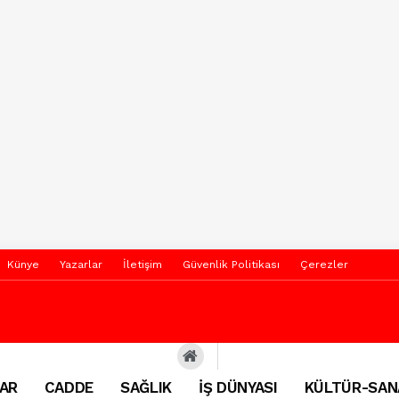
Künye
Yazarlar
İletişim
Güvenlik Politikası
Çerezler
AR
CADDE
SAĞLIK
İŞ DÜNYASI
KÜLTÜR-SAN