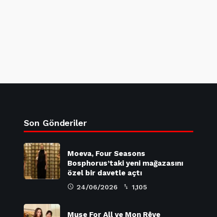
Son Gönderiler
Moeva, Four Seasons
Bosphorus’taki yeni mağazasını
özel bir davetle açtı
24/06/2026
1,105
Muse For All ve Mon Rêve