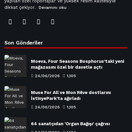
yapılan özel röportajlar ve yüksek resim kalitesiyle
dikkat çekiyor.
Devamını oku
Son Gönderiler
Moeva, Four Seasons Bosphorus’taki yeni
mağazasını özel bir davetle açtı
24/06/2026
1,105
Muse For All ve Mon Rêve dostlarını
İstinyePark’ta ağırladı
24/06/2026
1,105
64 sanatçıdan ‘Organ Bağışı’ çağrısı