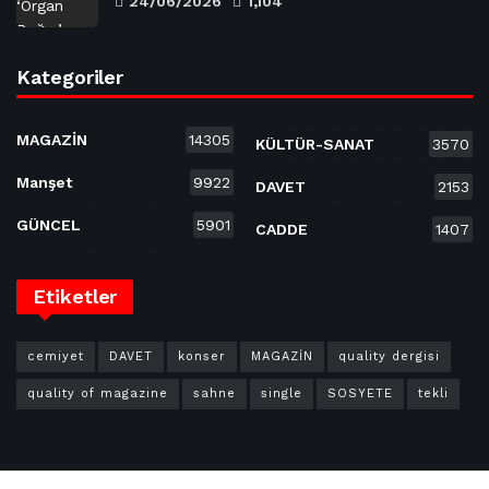
24/06/2026
1,104
Kategoriler
MAGAZİN
14305
KÜLTÜR-SANAT
3570
Manşet
9922
DAVET
2153
GÜNCEL
5901
CADDE
1407
Etiketler
cemiyet
DAVET
konser
MAGAZİN
quality dergisi
quality of magazine
sahne
single
SOSYETE
tekli