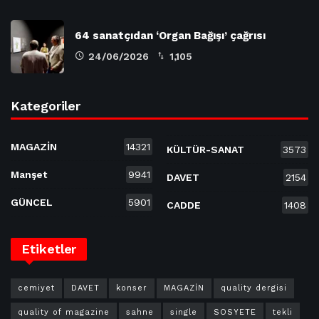
64 sanatçıdan ‘Organ Bağışı’ çağrısı
24/06/2026
1,105
Kategoriler
MAGAZİN
14321
KÜLTÜR-SANAT
3573
Manşet
9941
DAVET
2154
GÜNCEL
5901
CADDE
1408
Etiketler
cemiyet
DAVET
konser
MAGAZİN
quality dergisi
quality of magazine
sahne
single
SOSYETE
tekli