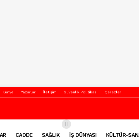
Künye
Yazarlar
İletişim
Güvenlik Politikası
Çerezler
AR
CADDE
SAĞLIK
İŞ DÜNYASI
KÜLTÜR-SAN