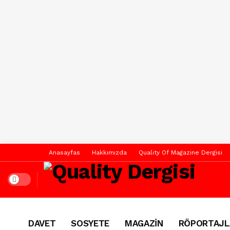
Anasayfas
Hakkımızda
Quality Of Magazine Dergisi
Dark mode
DAVET
SOSYETE
MAGAZİN
RÖPORTAJL