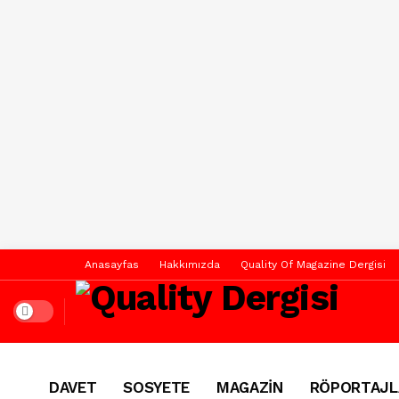
Anasayfas
Hakkımızda
Quality Of Magazine Dergisi
Dark mode
DAVET
SOSYETE
MAGAZİN
RÖPORTAJL