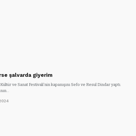
rse şalvarda giyerim
 Kültür ve Sanat Festivali'nin kapanışını Sefo ve Resul Dindar yaptı.
ının…
2024