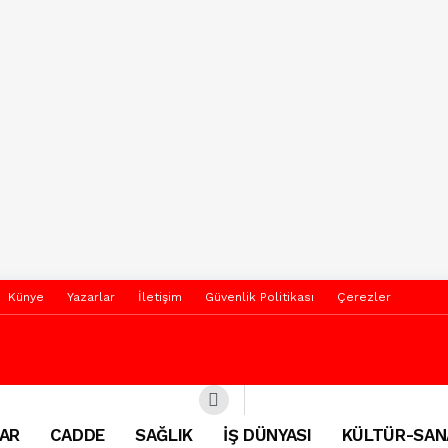
Künye
Yazarlar
İletişim
Güvenlik Politikası
Çerezler
AR
CADDE
SAĞLIK
İŞ DÜNYASI
KÜLTÜR-SAN