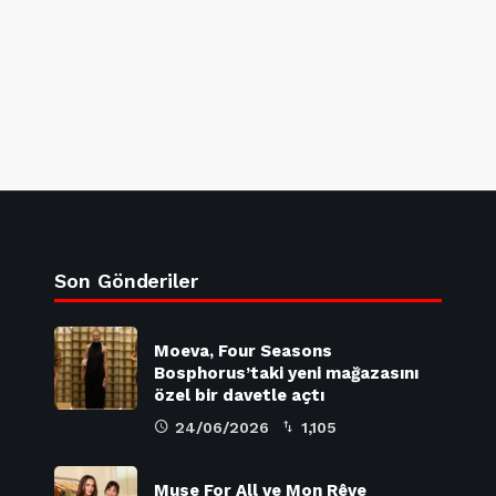
Son Gönderiler
Moeva, Four Seasons
Bosphorus’taki yeni mağazasını
özel bir davetle açtı
24/06/2026
1,105
Muse For All ve Mon Rêve