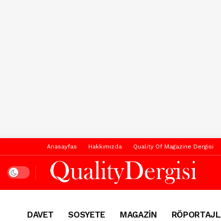
Anasayfas
Hakkımızda
Quality Of Magazine Dergisi
Dark mode
DAVET
SOSYETE
MAGAZİN
RÖPORTAJL