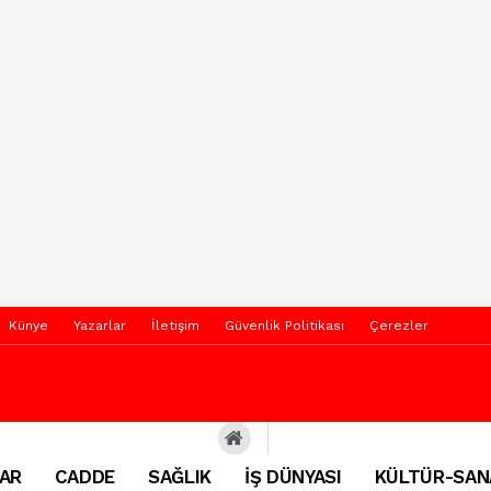
Künye
Yazarlar
İletişim
Güvenlik Politikası
Çerezler
AR
CADDE
SAĞLIK
İŞ DÜNYASI
KÜLTÜR-SAN