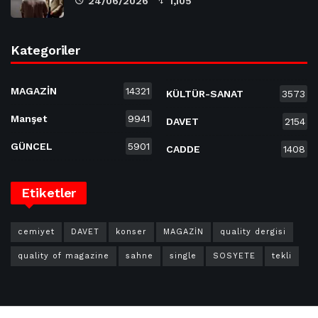
24/06/2026
1,105
Kategoriler
MAGAZİN
14321
KÜLTÜR-SANAT
3573
Manşet
9941
DAVET
2154
GÜNCEL
5901
CADDE
1408
Etiketler
cemiyet
DAVET
konser
MAGAZİN
quality dergisi
quality of magazine
sahne
single
SOSYETE
tekli