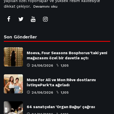
yapılan özel röportajlar ve yüksek resim kalitesiyle
dikkat çekiyor.
Devamını oku
Son Gönderiler
Moeva, Four Seasons Bosphorus’taki yeni
mağazasını özel bir davetle açtı
24/06/2026
1,105
Muse For All ve Mon Rêve dostlarını
İstinyePark’ta ağırladı
24/06/2026
1,105
64 sanatçıdan ‘Organ Bağışı’ çağrısı