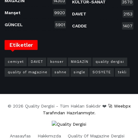
MAGAZİN
14303
KÜLTÜR-SANAT
3570
Manşet
9920
DAVET
2153
GÜNCEL
5901
CADDE
1407
Etiketler
cemiyet
DAVET
konser
MAGAZİN
quality dergisi
quality of magazine
sahne
single
SOSYETE
tekli
© 2026 Quality Dergisi - Tüm Hakları Saklıdır ❤️
🚀 Weebpx
Tarafından Hazırlanmıştır.
Anasayfas
Hakkımızda
Quality Of Magazine Dergisi