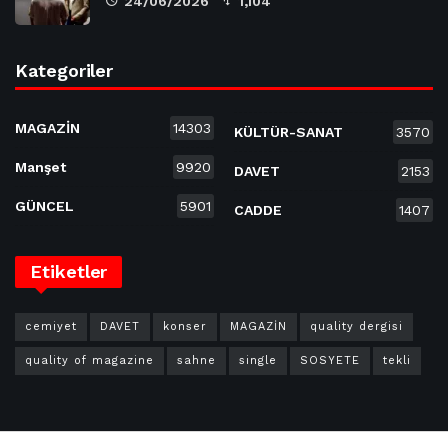
24/06/2026
1,104
Kategoriler
MAGAZİN
14303
KÜLTÜR-SANAT
3570
Manşet
9920
DAVET
2153
GÜNCEL
5901
CADDE
1407
Etiketler
cemiyet
DAVET
konser
MAGAZİN
quality dergisi
quality of magazine
sahne
single
SOSYETE
tekli