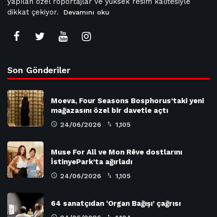
yapılan özel röportajlar ve yüksek resim kalitesiyle
dikkat çekiyor.
Devamını oku
Son Gönderiler
Moeva, Four Seasons Bosphorus’taki yeni
mağazasını özel bir davetle açtı
24/06/2026
1,105
Muse For All ve Mon Rêve dostlarını
İstinyePark’ta ağırladı
24/06/2026
1,105
64 sanatçıdan ‘Organ Bağışı’ çağrısı