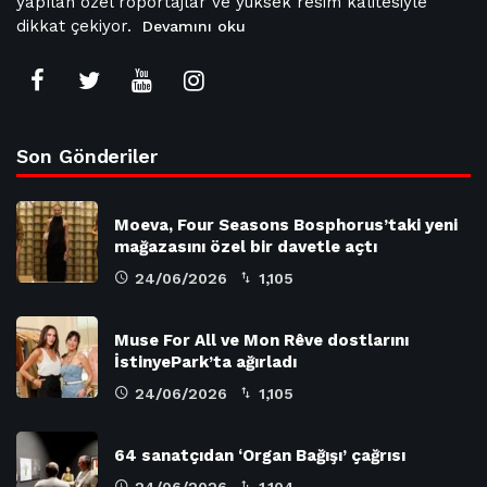
yapılan özel röportajlar ve yüksek resim kalitesiyle
dikkat çekiyor.
Devamını oku
Son Gönderiler
Moeva, Four Seasons Bosphorus’taki yeni
mağazasını özel bir davetle açtı
24/06/2026
1,105
Muse For All ve Mon Rêve dostlarını
İstinyePark’ta ağırladı
24/06/2026
1,105
64 sanatçıdan ‘Organ Bağışı’ çağrısı
24/06/2026
1,104