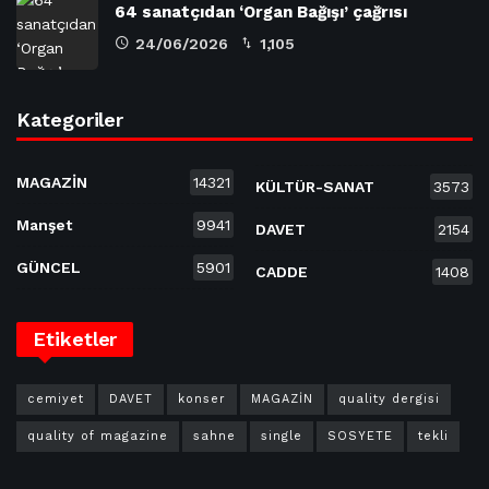
64 sanatçıdan ‘Organ Bağışı’ çağrısı
24/06/2026
1,105
Kategoriler
MAGAZİN
14321
KÜLTÜR-SANAT
3573
Manşet
9941
DAVET
2154
GÜNCEL
5901
CADDE
1408
Etiketler
cemiyet
DAVET
konser
MAGAZİN
quality dergisi
quality of magazine
sahne
single
SOSYETE
tekli