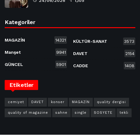
24/06/2026
1,105
Kategoriler
MAGAZİN
14321
KÜLTÜR-SANAT
3573
Manşet
9941
DAVET
2154
GÜNCEL
5901
CADDE
1408
Etiketler
cemiyet
DAVET
konser
MAGAZİN
quality dergisi
quality of magazine
sahne
single
SOSYETE
tekli