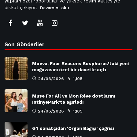
yapılan özel röportajlar ve yüksek resim kalitesiyle
dikkat çekiyor.
Devamını oku
Son Gönderiler
Moeva, Four Seasons Bosphorus’taki yeni
mağazasını özel bir davetle açtı
24/06/2026
1,105
Muse For All ve Mon Rêve dostlarını
İstinyePark’ta ağırladı
24/06/2026
1,105
64 sanatçıdan ‘Organ Bağışı’ çağrısı