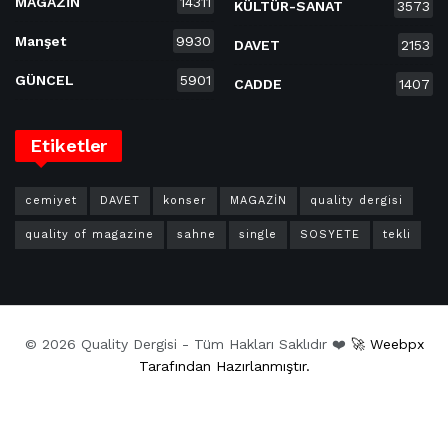
MAGAZİN
14311
KÜLTÜR-SANAT
3573
Manşet
9930
DAVET
2153
GÜNCEL
5901
CADDE
1407
Etiketler
cemiyet
DAVET
konser
MAGAZİN
quality dergisi
quality of magazine
sahne
single
SOSYETE
tekli
© 2026 Quality Dergisi - Tüm Hakları Saklıdır ❤️
🚀 Weebpx
Tarafından Hazırlanmıştır.