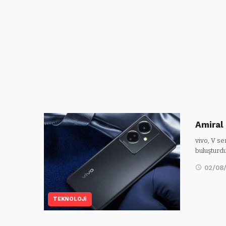
Amiral
vivo, V se
buluşturd
02/08
TEKNOLOJİ