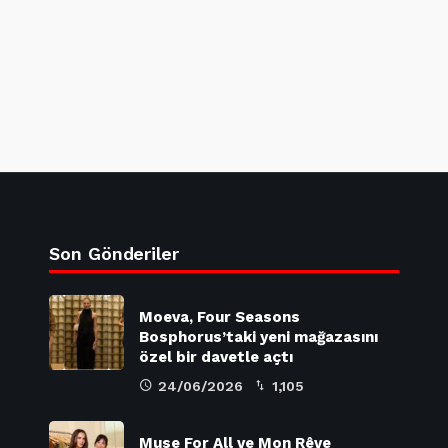
Son Gönderiler
Moeva, Four Seasons
Bosphorus’taki yeni mağazasını
özel bir davetle açtı
24/06/2026
1,105
Muse For All ve Mon Rêve