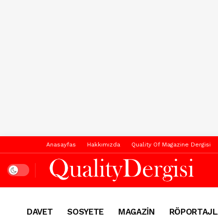
Anasayfas
Hakkımızda
Quality Of Magazine Dergisi
Dark mode
DAVET
SOSYETE
MAGAZİN
RÖPORTAJL