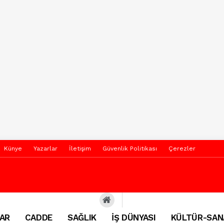
Künye
Yazarlar
İletişim
Güvenlik Politikası
Çerezler
AR
CADDE
SAĞLIK
İŞ DÜNYASI
KÜLTÜR-SAN