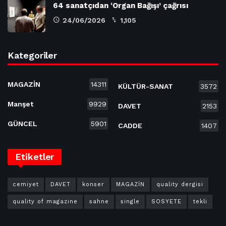
64 sanatçıdan ‘Organ Bağışı’ çağrısı
24/06/2026
1,105
Kategoriler
MAGAZİN
14311
KÜLTÜR-SANAT
3572
Manşet
9929
DAVET
2153
GÜNCEL
5901
CADDE
1407
Etiketler
cemiyet
DAVET
konser
MAGAZİN
quality dergisi
quality of magazine
sahne
single
SOSYETE
tekli