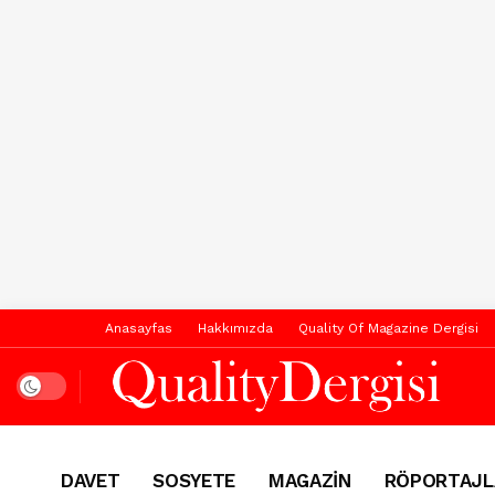
Anasayfas
Hakkımızda
Quality Of Magazine Dergisi
Dark mode
DAVET
SOSYETE
MAGAZİN
RÖPORTAJL