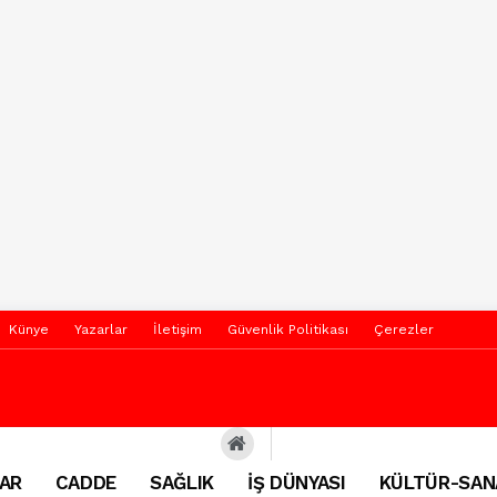
Künye
Yazarlar
İletişim
Güvenlik Politikası
Çerezler
AR
CADDE
SAĞLIK
İŞ DÜNYASI
KÜLTÜR-SAN