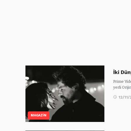
İki Dün
Prime Vide
yerli Oriji
12/11/
MAGAZİN