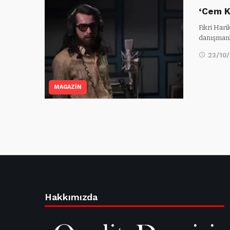
‘Cem K
Fikri Har
danışmanl
23/10
MAGAZİN
Hakkımızda