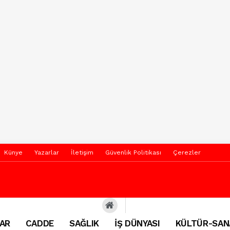
Künye
Yazarlar
İletişim
Güvenlik Politikası
Çerezler
AR
CADDE
SAĞLIK
İŞ DÜNYASI
KÜLTÜR-SAN