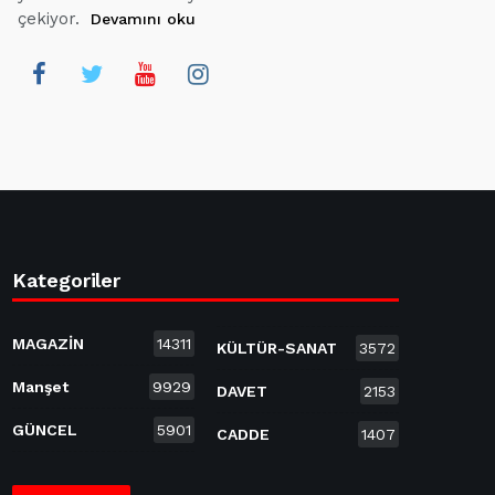
çekiyor.
Devamını oku
Kategoriler
MAGAZİN
14311
KÜLTÜR-SANAT
3572
Manşet
9929
DAVET
2153
GÜNCEL
5901
CADDE
1407