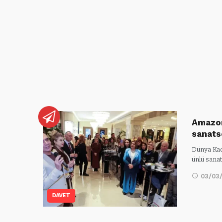
Amazon
sanats
Dünya Kad
ünlü sana
03/03
DAVET