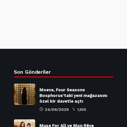
Son Gönderiler
Moeva, Four Seasons
Bosphorus’taki yeni mağazasını
özel bir davetle açtı
24/06/2026
1,105
Muse For All ve Mon Rêve