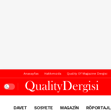
Anasayfas
Hakkımızda
Quality Of Magazine Dergisi
Dark mode
DAVET
SOSYETE
MAGAZİN
RÖPORTAJL