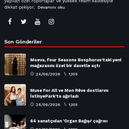
yapılan özel röportajlar ve yüksek resim kalitesiyle
dikkat çekiyor.
Devamını oku
Son Gönderiler
Moeva, Four Seasons Bosphorus’taki yeni
mağazasını özel bir davetle açtı
24/06/2026
1,105
Muse For All ve Mon Rêve dostlarını
İstinyePark’ta ağırladı
24/06/2026
1,105
64 sanatçıdan ‘Organ Bağışı’ çağrısı