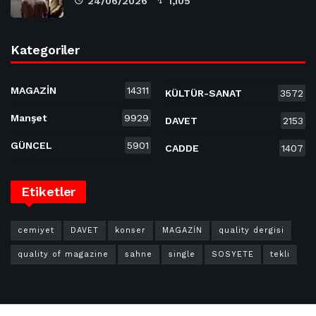
24/06/2026
1,105
Kategoriler
MAGAZİN
14311
KÜLTÜR-SANAT
3572
Manşet
9929
DAVET
2153
GÜNCEL
5901
CADDE
1407
Etiketler
cemiyet
DAVET
konser
MAGAZİN
quality dergisi
quality of magazine
sahne
single
SOSYETE
tekli