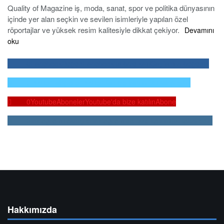
Quality of Magazine iş, moda, sanat, spor ve politika dünyasının
içinde yer alan seçkin ve sevilen isimleriyle yapılan özel
röportajlar ve yüksek resim kalitesiyle dikkat çekiyor.
Devamını
oku
0
Facebook
Beğen
Facebook'ta bize katıl
Sayfamızı beğenin
0
Twitter
Takipçiler
Twitter'da bize katılın
Bizi takip edin
0
Youtube
Aboneler
Youtube'da bize katılın
Abone
0
Instagram
Takipçiler
Instagram'da bize katılın
Bizi takip edin
Hakkımızda