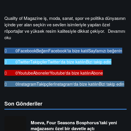
Quality of Magazine iş, moda, sanat, spor ve politika dünyasının
içinde yer alan seçkin ve sevilen isimleriyle yapılan özel
röportajlar ve yüksek resim kalitesiyle dikkat çekiyor.
Devamını
oku
0
Facebook
Beğen
Facebook'ta bize katıl
Sayfamızı beğenin
0
Twitter
Takipçiler
Twitter'da bize katılın
Bizi takip edin
0
Youtube
Aboneler
Youtube'da bize katılın
Abone
0
Instagram
Takipçiler
Instagram'da bize katılın
Bizi takip edin
Son Gönderiler
Moeva, Four Seasons Bosphorus’taki yeni
mağazasını özel bir davetle açtı