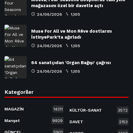
mağazasını özel bir davetle açtı
24/06/2026
1,105
Muse For All ve Mon Rêve dostlarını
İstinyePark’ta ağırladı
24/06/2026
1,105
64 sanatçıdan ‘Organ Bağışı’ çağrısı
24/06/2026
1,105
Kategoriler
MAGAZİN
14311
KÜLTÜR-SANAT
3572
Manşet
9929
DAVET
2153
GÜNCEL
5901