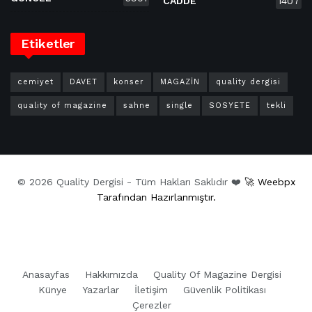
CADDE
1407
Etiketler
cemiyet
DAVET
konser
MAGAZİN
quality dergisi
quality of magazine
sahne
single
SOSYETE
tekli
© 2026 Quality Dergisi - Tüm Hakları Saklıdır ❤️
🚀 Weebpx
Tarafından Hazırlanmıştır.
Anasayfas
Hakkımızda
Quality Of Magazine Dergisi
Künye
Yazarlar
İletişim
Güvenlik Politikası
Çerezler